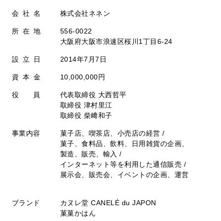
会社名
株式会社ネネン
所在地
556-0022
大阪府大阪市浪速区桜川1丁目6-24
設立日
2014年7月7日
資本金
10,000,000円
役 員
代表取締役 大西哲平
取締役 津村里江
取締役 柴﨑和子
事業内容
菓子店、喫茶店、小売店の経営 /
菓子、食料品、飲料、日用雑貨の企画、
製造、販売、輸入 /
インターネット等を利用した通信販売 /
展示会、販売会、イベントの企画、運営
ブランド
カヌレ堂 CANELÉ du JAPON
菓菓かはん